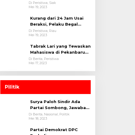
oleh tim Opsnal Polsek
Di Peristiwa, Siak
Mei 19, 2023
Tualang-Polres Siak-Polda
Riau
Kurang dari 24 Jam Usai
Beraksi, Pelaku Begal
Berhasil Di Bekuk
Di Peristiwa, Riau
Mei 19, 2023
Satreskrim Polres
Kuansing
Tabrak Lari yang Tewaskan
Mahasiswa di Pekanbaru
Ditangkap Polisi
Di Berita, Peristiwa
Mei 17, 2023
Pilitik
Surya Paloh Sindir Ada
Partai Sombong, Jawaban
Megawati
Di Berita, Nasional, Politik
Mei 18, 2023
Partai Demokrat DPC