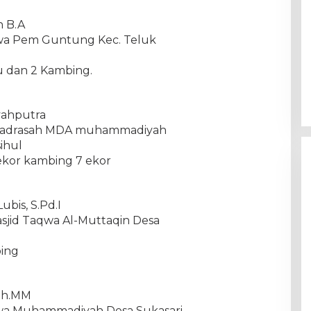
h B.A
aqwa Pem Guntung Kec. Teluk
u dan 2 Kambing.
yahputra
n madrasah MDA muhammadiyah
ihul
ekor kambing 7 ekor
bis, S.Pd.I
asjid Taqwa Al-Muttaqin Desa
bing
ah.MM
Taqwa Muhammadiyah Desa Sukasari