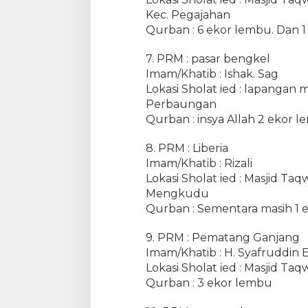
Kec. Pegajahan
Qurban : 6 ekor lembu. Dan 
7. PRM : pasar bengkel
Imam/Khatib : Ishak. Sag
Lokasi Sholat ied : lapangan 
Perbaungan
Qurban : insya Allah 2 ekor 
8. PRM : Liberia
Imam/Khatib : Rizali
Lokasi Sholat ied : Masjid Ta
Mengkudu
Qurban : Sementara masih 1
9. PRM : Pematang Ganjang
Imam/Khatib : H. Syafruddin E
Lokasi Sholat ied : Masjid Ta
Qurban : 3 ekor lembu