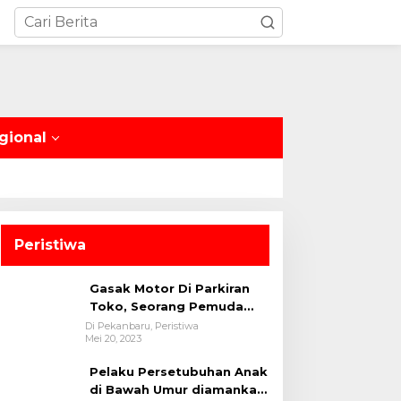
gional
Peristiwa
Gasak Motor Di Parkiran
Toko, Seorang Pemuda
Diamankan Polsek Bukit
Di Pekanbaru, Peristiwa
Mei 20, 2023
Raya
Pelaku Persetubuhan Anak
di Bawah Umur diamankan