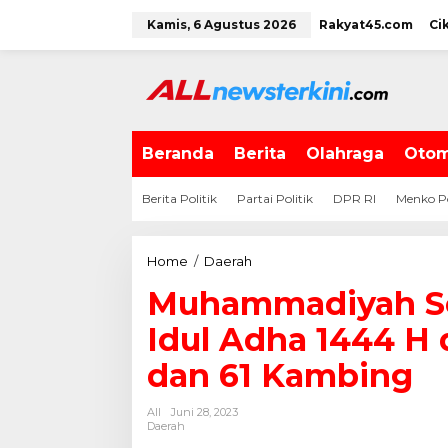
L
Kamis, 6 Agustus 2026
Rakyat45.com
Ci
e
w
a
t
i
k
e
Beranda
Berita
Olahraga
Otom
k
o
Berita Politik
Partai Politik
DPR RI
Menko P
n
t
e
Home
/
Daerah
M
n
u
Muhammadiyah Se
h
a
Idul Adha 1444 H 
m
m
dan 61 Kambing
a
d
All
Juni 28, 2023
i
Daerah
y