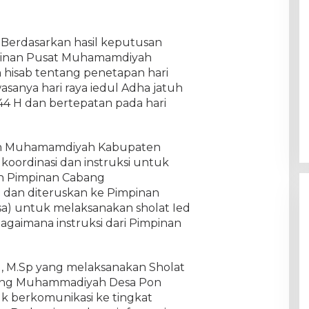
– Berdasarkan hasil keputusan
impinan Pusat Muhamamdiyah
hisab tentang penetapan hari
sanya hari raya iedul Adha jatuh
444 H dan bertepatan pada hari
ah Muhamamdiyah Kabupaten
oordinasi dan instruksi untuk
h Pimpinan Cabang
dan diteruskan ke Pimpinan
) untuk melaksanakan sholat Ied
bagaimana instruksi dari Pimpinan
, M.Sp yang melaksanakan Sholat
ting Muhammadiyah Desa Pon
k berkomunikasi ke tingkat