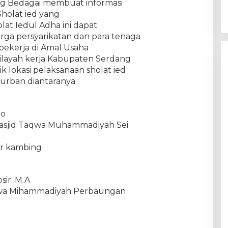
ng Bedagai membuat informasi
holat ied yang
lat Iedul Adha ini dapat
rga persyarikatan dan para tenaga
bekerja di Amal Usaha
layah kerja Kabupaten Serdang
k lokasi pelaksanaan sholat ied
rban diantaranya :
to
 Masjid Taqwa Muhammadiyah Sei
or kambing
sir. M.A
Taqwa Mihammadiyah Perbaungan