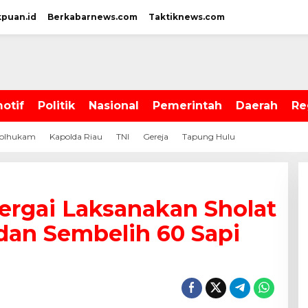
kpuan.id
Berkabarnews.com
Taktiknews.com
otif
Politik
Nasional
Pemerintah
Daerah
Re
olhukam
Kapolda Riau
TNI
Gereja
Tapung Hulu
rgai Laksanakan Sholat
dan Sembelih 60 Sapi