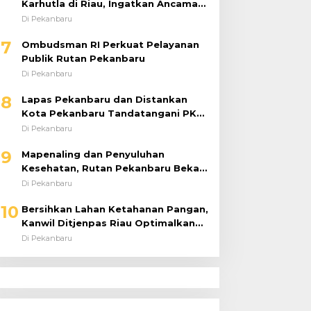
Karhutla di Riau, Ingatkan Ancaman
El Niño dan Prioritaskan
Di Pekanbaru
Pencegahan
7
Ombudsman RI Perkuat Pelayanan
Publik Rutan Pekanbaru
Di Pekanbaru
8
Lapas Pekanbaru dan Distankan
Kota Pekanbaru Tandatangani PKS,
Warga Binaan Dibekali Keterampilan
Di Pekanbaru
Peternakan Ayam Petelur
9
Mapenaling dan Penyuluhan
Kesehatan, Rutan Pekanbaru Bekali
37 Tahanan Baru dengan Edukasi
Di Pekanbaru
TBC, HIV, dan Bahaya Narkoba
10
Bersihkan Lahan Ketahanan Pangan,
Kanwil Ditjenpas Riau Optimalkan
Produktivitas
Di Pekanbaru