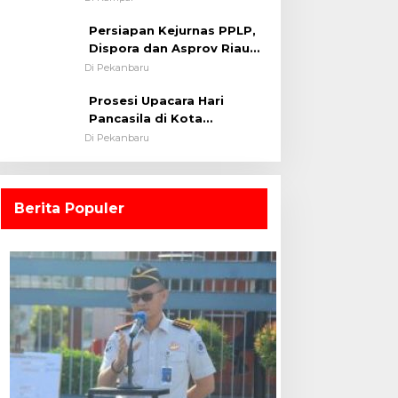
0313/KPR Tahun 2024) ?
Persiapan Kejurnas PPLP,
Dispora dan Asprov Riau
Tinjau Kelayakan Rumput
Di Pekanbaru
Lapangan Sepakbola
Prosesi Upacara Hari
Pancasila di Kota
Pekanbaru Tetap Khidmat
Di Pekanbaru
Walau Dalam Ruangan
Berita Populer