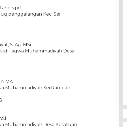
otang s.pd
faruq penggalangan Kec. Sei
yat, S. Ag. MSi
 Masjid Taqwa Muhammadiyah Desa
uni,MA
Taqwa Muhammadiyah Sei Rampah
6
d.I
Taqwa Muhammadiyah Desa Kesatuan