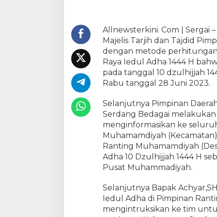
a
h
S
Allnewsterkini. Com | Sergai 
e
Majelis Tarjih dan Tajdid P
r
dengan metode perhitungan 
g
Raya Iedul Adha 1444 H bahwa
a
pada tanggal 10 dzulhijjah 1
i
Rabu tanggal 28 Juni 2023.
L
a
Selanjutnya Pimpinan Daer
k
s
Serdang Bedagai melakukan k
a
menginformasikan ke seluru
n
Muhamamdiyah (Kecamatan) 
a
Ranting Muhamamdiyah (Desa
k
Adha 10 Dzulhijjah 1444 H se
a
Pusat Muhammadiyah.
n
S
Selanjutnya Bapak Achyar,SH
h
Iedul Adha di Pimpinan Ran
o
mengintruksikan ke tim untu
l