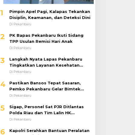
1
Pimpin Apel Pagi, Kalapas Tekankan
Disiplin, Keamanan, dan Deteksi Dini
Di Pekanbaru
2
PK Bapas Pekanbaru Ikuti Sidang
TPP Usulan Remisi Hari Anak
Di Pekanbaru
3
Langkah Nyata Lapas Pekanbaru
Tingkatkan Layanan Kesehatan
Melalui Program Prolanis
Di Pekanbaru
4
Pastikan Bansos Tepat Sasaran,
Pemko Pekanbaru Gelar Bimtek
DTSEN Bagi Operator Puskessos
Di Pekanbaru
5
Sigap, Personel Sat PJR Ditlantas
Polda Riau dan Tim Lalin HK
Berjibaku Selamatkan Korban
Di Pekanbaru
Kecelakaan di Tol Pekanbaru–Dumai
6
Kapolri Serahkan Bantuan Peralatan