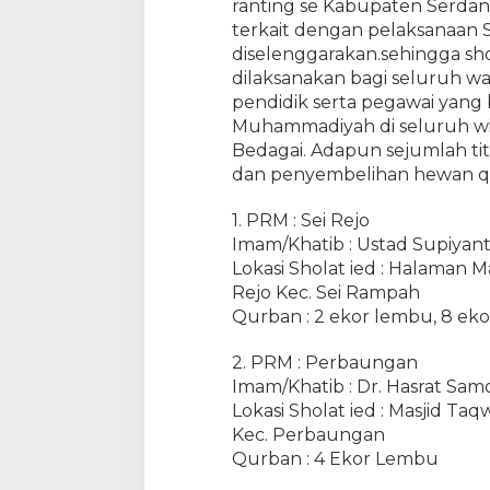
ranting se Kabupaten Serda
a
t
terkait dengan pelaksanaan S
I
diselenggarakan.sehingga sho
d
dilaksanakan bagi seluruh wa
u
pendidik serta pegawai yang 
l
Muhammadiyah di seluruh wi
A
Bedagai. Adapun sejumlah titi
d
dan penyembelihan hewan qu
h
a
1. PRM : Sei Rejo
1
Imam/Khatib : Ustad Supiyan
4
Lokasi Sholat ied : Halaman
4
4
Rejo Kec. Sei Rampah
H
Qurban : 2 ekor lembu, 8 ek
d
a
2. PRM : Perbaungan
n
Imam/Khatib : Dr. Hasrat Samo
S
Lokasi Sholat ied : Masjid 
e
Kec. Perbaungan
m
Qurban : 4 Ekor Lembu
b
e