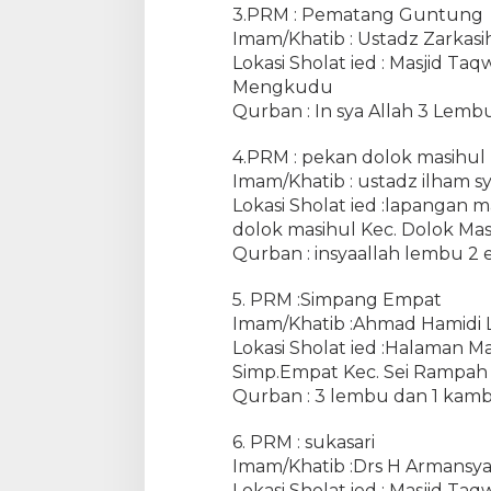
3.PRM : Pematang Guntung
l
Imam/Khatib : Ustadz Zarkasi
i
Lokasi Sholat ied : Masjid T
h
6
Mengkudu
0
Qurban : In sya Allah 3 Lemb
S
a
4.PRM : pekan dolok masihul
p
Imam/Khatib : ustadz ilham s
i
Lokasi Sholat ied :lapanga
d
dolok masihul Kec. Dolok Mas
a
Qurban : insyaallah lembu 2 
n
6
5. PRM :Simpang Empat
1
Imam/Khatib :Ahmad Hamidi Lu
K
Lokasi Sholat ied :Halaman M
a
m
Simp.Empat Kec. Sei Rampah
b
Qurban : 3 lembu dan 1 kam
i
n
6. PRM : sukasari
g
Imam/Khatib :Drs H Armansy
Lokasi Sholat ied : Masjid 