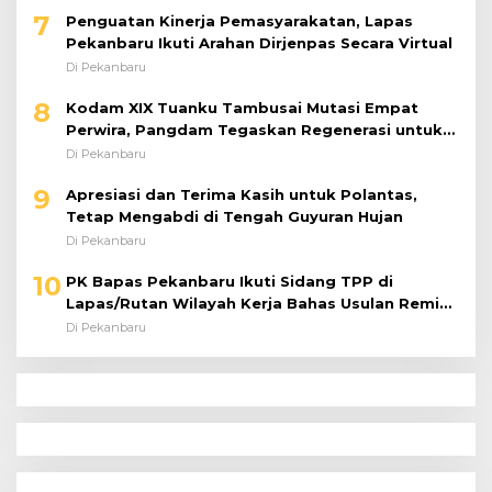
7
Penguatan Kinerja Pemasyarakatan, Lapas
Pekanbaru Ikuti Arahan Dirjenpas Secara Virtual
Di Pekanbaru
8
Kodam XIX Tuanku Tambusai Mutasi Empat
Perwira, Pangdam Tegaskan Regenerasi untuk
Perkuat Kinerja Satuan
Di Pekanbaru
9
Apresiasi dan Terima Kasih untuk Polantas,
Tetap Mengabdi di Tengah Guyuran Hujan
Di Pekanbaru
10
PK Bapas Pekanbaru Ikuti Sidang TPP di
Lapas/Rutan Wilayah Kerja Bahas Usulan Remisi
Umum Jelang Hari Kemerdekaan
Di Pekanbaru