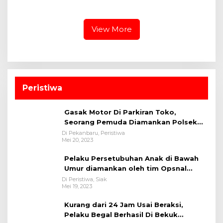
Kiri, Sita 12.07 Gram
Polsek Kampar Kiri Hilir
Sabu-sabu
Pantau Panen Jagung di
Lahan PT Yutani Suadiri
View More
Peristiwa
Gasak Motor Di Parkiran Toko,
Seorang Pemuda Diamankan Polsek
Bukit Raya
Di Pekanbaru, Peristiwa
Mei 20, 2023
Pelaku Persetubuhan Anak di Bawah
Umur diamankan oleh tim Opsnal
Polsek Tualang-Polres Siak-Polda Riau
Di Peristiwa, Siak
Mei 19, 2023
Kurang dari 24 Jam Usai Beraksi,
Pelaku Begal Berhasil Di Bekuk