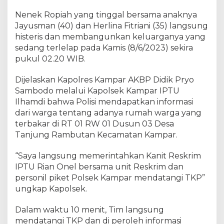
a
Nenek Ropiah yang tinggal bersama anaknya
n
L
Jayusman (40) dan Herlina Fitriani (35) langsung
i
histeris dan membangunkan keluarganya yang
s
sedang terlelap pada Kamis (8/6/2023) sekira
t
pukul 02.20 WIB.
r
i
Dijelaskan Kapolres Kampar AKBP Didik Pryo
k
Sambodo melalui Kapolsek Kampar IPTU
,
Ilhamdi bahwa Polisi mendapatkan informasi
A
dari warga tentang adanya rumah warga yang
p
terbakar di RT 01 RW 01 Dusun 03 Desa
i
Tanjung Rambutan Kecamatan Kampar.
H
a
n
“Saya langsung memerintahkan Kanit Reskrim
g
IPTU Rian Onel bersama unit Reskrim dan
u
personil piket Polsek Kampar mendatangi TKP”
s
ungkap Kapolsek.
k
a
Dalam waktu 10 menit, Tim langsung
n
mendatangi TKP dan di peroleh informasi