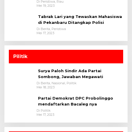
Satreskrim Polres Kuansing
Di Peristiwa, Riau
Mei 19, 2023
Tabrak Lari yang Tewaskan Mahasiswa
di Pekanbaru Ditangkap Polisi
Di Berita, Peristiwa
Mei 17, 2023
Pilitik
Surya Paloh Sindir Ada Partai
Sombong, Jawaban Megawati
Di Berita, Nasional, Politik
Mei 18, 2023
Partai Demokrat DPC Probolinggo
mendaftarkan Bacaleg nya
Di Politik
Mei 17, 2023