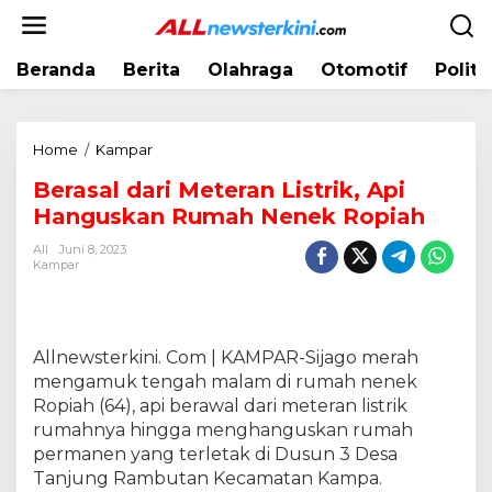
L
e
w
Beranda
Berita
Olahraga
Otomotif
Politi
a
t
i
k
Home
/
Kampar
B
e
e
k
Berasal dari Meteran Listrik, Api
r
o
Hanguskan Rumah Nenek Ropiah
a
n
s
t
All
Juni 8, 2023
a
Kampar
e
l
n
d
a
r
Allnewsterkini. Com | KAMPAR-Sijago merah
i
mengamuk tengah malam di rumah nenek
M
Ropiah (64), api berawal dari meteran listrik
e
rumahnya hingga menghanguskan rumah
t
permanen yang terletak di Dusun 3 Desa
e
Tanjung Rambutan Kecamatan Kampa.
r