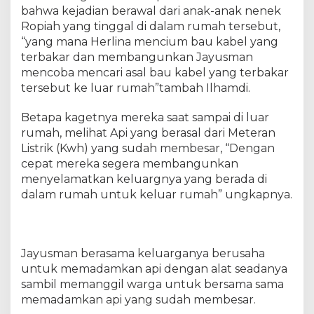
R
bahwa kejadian berawal dari anak-anak nenek
u
Ropiah yang tinggal di dalam rumah tersebut,
m
“yang mana Herlina mencium bau kabel yang
a
terbakar dan membangunkan Jayusman
h
N
mencoba mencari asal bau kabel yang terbakar
e
tersebut ke luar rumah”tambah Ilhamdi.
n
e
Betapa kagetnya mereka saat sampai di luar
k
rumah, melihat Api yang berasal dari Meteran
R
Listrik (Kwh) yang sudah membesar, “Dengan
o
cepat mereka segera membangunkan
p
menyelamatkan keluargnya yang berada di
i
dalam rumah untuk keluar rumah” ungkapnya.
a
h
Jayusman berasama keluarganya berusaha
untuk memadamkan api dengan alat seadanya
sambil memanggil warga untuk bersama sama
memadamkan api yang sudah membesar.