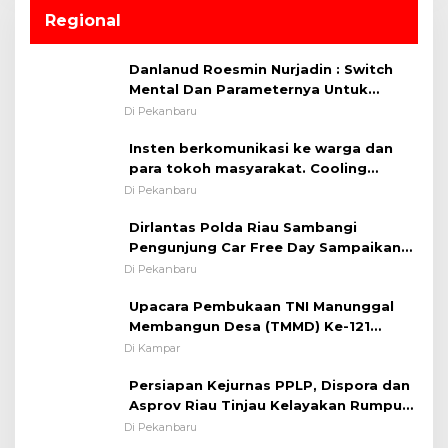
Regional
Danlanud Roesmin Nurjadin : Switch
Mental Dan Parameternya Untuk
Melaksanakan ✈
Di Pekanbaru
Insten berkomunikasi ke warga dan
para tokoh masyarakat. Cooling
System OMP LK ²024 Polsek Rumbai,
Di Pekanbaru
Kapolsek Iptu SAID ; Tekankan
Dirlantas Polda Riau Sambangi
Pentingnya Memelihara dan Menjaga
Pengunjung Car Free Day Sampaikan
Situasi Kondusif
Pesan Edukasi Kamtibmas &
Di Pekanbaru
Kamseltibcarlantas
Upacara Pembukaan TNI Manunggal
Membangun Desa (TMMD) Ke-121
Kodim 0313/KPR Tahun 2024) ?
Di Kampar
Persiapan Kejurnas PPLP, Dispora dan
Asprov Riau Tinjau Kelayakan Rumput
Lapangan Sepakbola
Di Pekanbaru