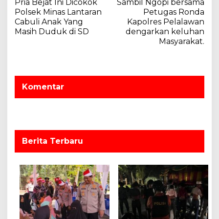
Pria Bejat Ini Dicokok
Sambil Ngopi bersama
a
Polsek Minas Lantaran
Petugas Ronda
v
Cabuli Anak Yang
Kapolres Pelalawan
Masih Duduk di SD
dengarkan keluhan
i
Masyarakat.
g
a
s
Komentar
i
p
o
s
Berita Terbaru