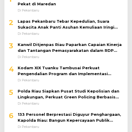
Pekat di Maredan
Di Pekanbaru
2
Lapas Pekanbaru Tebar Kepedulian, Suara
Sukacita Anak Panti Asuhan Kemuliaan Iringi
Bantuan Sosial
Di Pekanbaru
3
Kanwil Ditjenpas Riau Paparkan Capaian Kinerja
dan Tantangan Pemasyarakatan dalam RDP
Bersama Komisi XIII DPR RI
Di Pekanbaru
4
Kodam XIX Tuanku Tambusai Perkuat
Pengendalian Program dan Implementasi
Doktrin TNI AD
Di Pekanbaru
5
Polda Riau Siapkan Pusat Studi Kepolisian dan
Lingkungan, Perkuat Green Policing Berbasis
Riset
Di Pekanbaru
6
133 Personel Berprestasi Diguyur Penghargaan,
Kapolda Riau: Bangun Kepercayaan Publik
dengan Karya Nyata
Di Pekanbaru