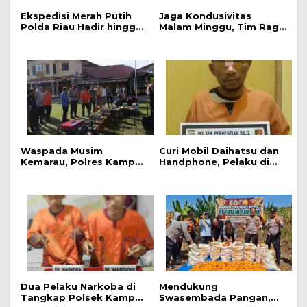
Ekspedisi Merah Putih
Jaga Kondusivitas
Polda Riau Hadir hingga
Malam Minggu, Tim Raga
ke Pelosok Tanjung Belit
Regu III Polres Kampar
Selatan
Patroli Titik Rawan di
Bangkinang
Waspada Musim
Curi Mobil Daihatsu dan
Kemarau, Polres Kampar
Handphone, Pelaku di
Gelar Apel
Tangkap Polsek
Kesiapsiagaan Tangani
Perhentian Raja
Karhutla
Dua Pelaku Narkoba di
Mendukung
Tangkap Polsek Kampar
Swasembada Pangan,