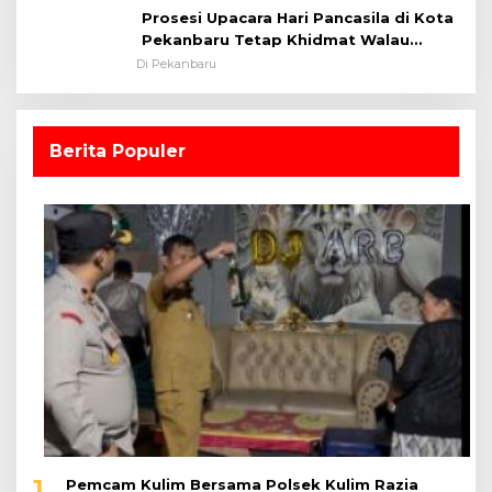
Prosesi Upacara Hari Pancasila di Kota
Pekanbaru Tetap Khidmat Walau
Dalam Ruangan
Di Pekanbaru
Berita Populer
1
Pemcam Kulim Bersama Polsek Kulim Razia