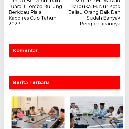
Tim KU BC Rohul Raih
KOTI PP MPW Riau
a
Juara II Lomba Burung
Berduka, M. Nur Koto
v
Berkicau Piala
Beliau Orang Baik Dan
Kapolres Cup Tahun
Sudah Banyak
i
2023
Pengorbanannya
g
a
s
Komentar
i
p
o
s
Berita Terbaru