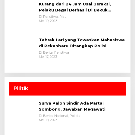
Kurang dari 24 Jam Usai Beraksi,
Pelaku Begal Berhasil Di Bekuk
Satreskrim Polres Kuansing
Di Peristiwa, Riau
Mei 19, 2023
Tabrak Lari yang Tewaskan Mahasiswa
di Pekanbaru Ditangkap Polisi
Di Berita, Peristiwa
Mei 17, 2023
Pilitik
Surya Paloh Sindir Ada Partai
Sombong, Jawaban Megawati
Di Berita, Nasional, Politik
Mei 18, 2023