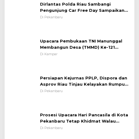
Dirlantas Polda Riau Sambangi
Pengunjung Car Free Day Sampaikan
Pesan Edukasi Kamtibmas &
Di Pekanbaru
Kamseltibcarlantas
Upacara Pembukaan TNI Manunggal
Membangun Desa (TMMD) Ke-121
Kodim 0313/KPR Tahun 2024) ?
Di Kampar
Persiapan Kejurnas PPLP, Dispora dan
Asprov Riau Tinjau Kelayakan Rumput
Lapangan Sepakbola
Di Pekanbaru
Prosesi Upacara Hari Pancasila di Kota
Pekanbaru Tetap Khidmat Walau
Dalam Ruangan
Di Pekanbaru