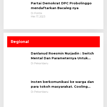
Partai Demokrat DPC Probolinggo
mendaftarkan Bacaleg nya
Di Politik
Mei 17, 2023
Regional
Danlanud Roesmin Nurjadin : Switch
Mental Dan Parameternya Untuk
Melaksanakan ✈
Di Pekanbaru
Insten berkomunikasi ke warga dan
para tokoh masyarakat. Cooling
System OMP LK ²024 Polsek Rumbai,
Di Pekanbaru
Kapolsek Iptu SAID ; Tekankan
Pentingnya Memelihara dan Menjaga
Situasi Kondusif