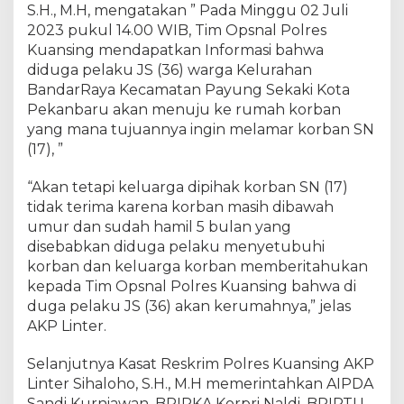
S.H., M.H, mengatakan ” Pada Minggu 02 Juli
i
2023 pukul 14.00 WIB, Tim Opsnal Polres
k
a
Kuansing mendapatkan Informasi bahwa
n
diduga pelaku JS (36) warga Kelurahan
A
BandarRaya Kecamatan Payung Sekaki Kota
n
Pekanbaru akan menuju ke rumah korban
a
yang mana tujuannya ingin melamar korban SN
k
(17), ”
D
i
“Akan tetapi keluarga dipihak korban SN (17)
b
tidak terima karena korban masih dibawah
a
umur dan sudah hamil 5 bulan yang
w
disebabkan diduga pelaku menyetubuhi
a
h
korban dan keluarga korban memberitahukan
U
kepada Tim Opsnal Polres Kuansing bahwa di
m
duga pelaku JS (36) akan kerumahnya,” jelas
u
AKP Linter.
r
D
Selanjutnya Kasat Reskrim Polres Kuansing AKP
i
Linter Sihaloho, S.H., M.H memerintahkan AIPDA
a
Sandi Kurniawan, BRIPKA Korpri Naldi, BRIPTU