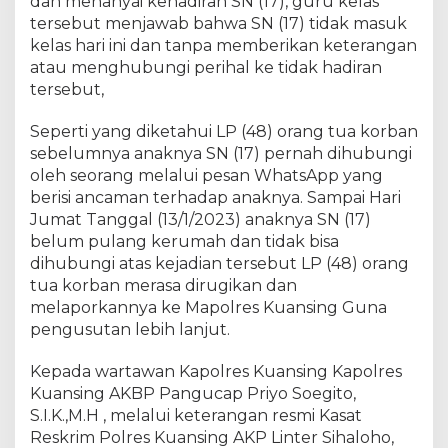
dan menanyai kehadiran SN (17), guru kelas
A
n
tersebut menjawab bahwa SN (17) tidak masuk
a
kelas hari ini dan tanpa memberikan keterangan
k
atau menghubungi perihal ke tidak hadiran
D
tersebut,
i
b
Seperti yang diketahui LP (48) orang tua korban
a
sebelumnya anaknya SN (17) pernah dihubungi
w
oleh seorang melalui pesan WhatsApp yang
a
berisi ancaman terhadap anaknya. Sampai Hari
h
Jumat Tanggal (13/1/2023) anaknya SN (17)
U
belum pulang kerumah dan tidak bisa
m
u
dihubungi atas kejadian tersebut LP (48) orang
r
tua korban merasa dirugikan dan
D
melaporkannya ke Mapolres Kuansing Guna
a
pengusutan lebih lanjut.
n
M
Kepada wartawan Kapolres Kuansing Kapolres
e
Kuansing AKBP Pangucap Priyo Soegito,
l
S.I.K.,M.H , melalui keterangan resmi Kasat
a
Reskrim Polres Kuansing AKP Linter Sihaloho,
r