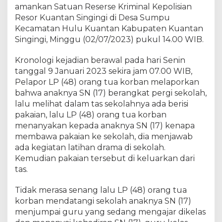
n
amankan Satuan Reserse Kriminal Kepolisian
a
Resor Kuantan Singingi di Desa Sumpu
P
Kecamatan Hulu Kuantan Kabupaten Kuantan
e
Singingi, Minggu (02/07/2023) pukul 14.00 WIB.
r
s
Kronologi kejadian berawal pada hari Senin
e
tanggal 9 Januari 2023 sekira jam 07.00 WIB,
t
Pelapor LP (48) orang tua korban melaporkan
u
bahwa anaknya SN (17) berangkat pergi sekolah,
b
lalu melihat dalam tas sekolahnya ada berisi
u
h
pakaian, lalu LP (48) orang tua korban
a
menanyakan kepada anaknya SN (17) kenapa
n
membawa pakaian ke sekolah, dia menjawab
T
ada kegiatan latihan drama di sekolah.
e
Kemudian pakaian tersebut di keluarkan dari
r
tas.
h
a
Tidak merasa senang lalu LP (48) orang tua
d
korban mendatangi sekolah anaknya SN (17)
a
menjumpai guru yang sedang mengajar dikelas
p