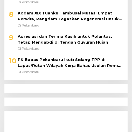
Di Pekanbaru
8
Kodam XIX Tuanku Tambusai Mutasi Empat
Perwira, Pangdam Tegaskan Regenerasi untuk
Perkuat Kinerja Satuan
Di Pekanbaru
9
Apresiasi dan Terima Kasih untuk Polantas,
Tetap Mengabdi di Tengah Guyuran Hujan
Di Pekanbaru
10
PK Bapas Pekanbaru Ikuti Sidang TPP di
Lapas/Rutan Wilayah Kerja Bahas Usulan Remisi
Umum Jelang Hari Kemerdekaan
Di Pekanbaru