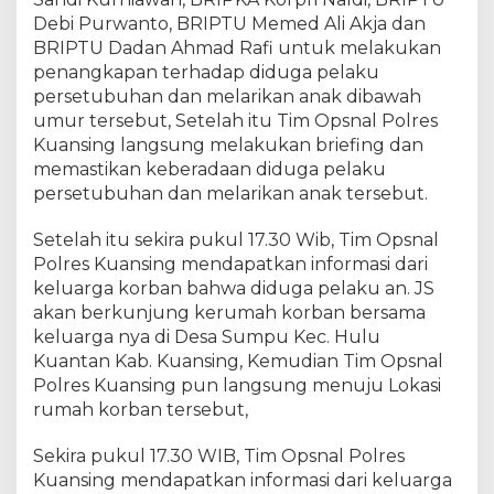
m
Debi Purwanto, BRIPTU Memed Ali Akja dan
a
BRIPTU Dadan Ahmad Rafi untuk melakukan
n
penangkapan terhadap diduga pelaku
k
a
persetubuhan dan melarikan anak dibawah
n
umur tersebut, Setelah itu Tim Opsnal Polres
P
Kuansing langsung melakukan briefing dan
o
memastikan keberadaan diduga pelaku
l
persetubuhan dan melarikan anak tersebut.
r
e
Setelah itu sekira pukul 17.30 Wib, Tim Opsnal
s
Polres Kuansing mendapatkan informasi dari
K
keluarga korban bahwa diduga pelaku an. JS
u
akan berkunjung kerumah korban bersama
a
keluarga nya di Desa Sumpu Kec. Hulu
n
s
Kuantan Kab. Kuansing, Kemudian Tim Opsnal
i
Polres Kuansing pun langsung menuju Lokasi
n
rumah korban tersebut,
g
Sekira pukul 17.30 WIB, Tim Opsnal Polres
Kuansing mendapatkan informasi dari keluarga