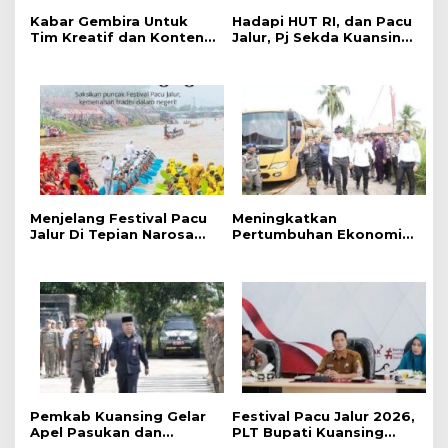
‎Kabar Gembira Untuk
Hadapi HUT RI, dan Pacu
Tim Kreatif dan Konten
Jalur, Pj Sekda Kuansing
Kreator, Festival Pacu
Kumpulkan Camat Se-
Jalur Nasional 2026
Kabupaten Kuansing
Adakan Lomba Foto dan
Video Pacu Jalur
Menjelang Festival Pacu
Meningkatkan
Jalur Di Tepian Narosa
Pertumbuhan Ekonomi
2026, Ketua Panitia
dan Event Pacu Jalur
Pelaksana Mengatakan
Tahunan, Menteri
Sudah 59 Buah Jalur Yang
Pekerjaan Umum (PU)
Mendaftar
Mengkaji Rancangan
Pembangunan Jalan Tol
Kuansing – Pekanbaru
Pemkab Kuansing Gelar
Festival Pacu Jalur 2026,
Apel Pasukan dan
PLT Bupati Kuansing
Perkuat Kesiapan
Segara Aktifkan Kembali