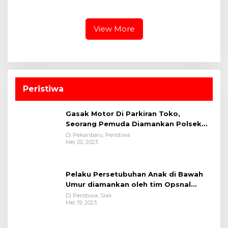
Pengamanan Pacu Jalur
Sponsor Jalur
2026
View More
Peristiwa
Gasak Motor Di Parkiran Toko,
Seorang Pemuda Diamankan Polsek
Bukit Raya
Di Pekanbaru, Peristiwa
Mei 20, 2023
Pelaku Persetubuhan Anak di Bawah
Umur diamankan oleh tim Opsnal
Polsek Tualang-Polres Siak-Polda Riau
Di Peristiwa, Siak
Mei 19, 2023