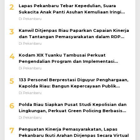
2
Lapas Pekanbaru Tebar Kepedulian, Suara
Sukacita Anak Panti Asuhan Kemuliaan Iringi
Bantuan Sosial
Di Pekanbaru
3
Kanwil Ditjenpas Riau Paparkan Capaian Kinerja
dan Tantangan Pemasyarakatan dalam RDP
Bersama Komisi XIII DPR RI
Di Pekanbaru
4
Kodam XIX Tuanku Tambusai Perkuat
Pengendalian Program dan Implementasi
Doktrin TNI AD
Di Pekanbaru
5
133 Personel Berprestasi Diguyur Penghargaan,
Kapolda Riau: Bangun Kepercayaan Publik
dengan Karya Nyata
Di Pekanbaru
6
Polda Riau Siapkan Pusat Studi Kepolisian dan
Lingkungan, Perkuat Green Policing Berbasis
Riset
Di Pekanbaru
7
Penguatan Kinerja Pemasyarakatan, Lapas
Pekanbaru Ikuti Arahan Dirjenpas Secara Virtual