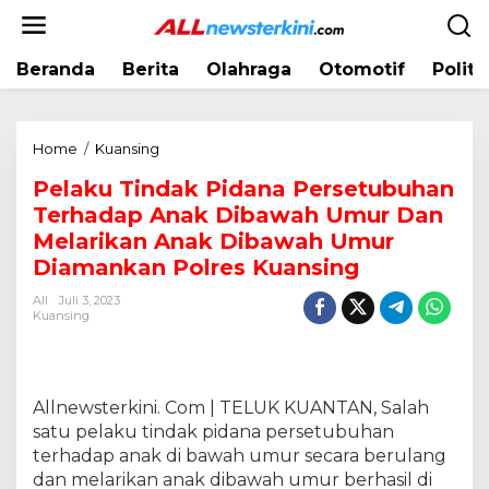
L
e
w
Beranda
Berita
Olahraga
Otomotif
Politi
a
t
i
k
Home
/
Kuansing
P
e
e
k
Pelaku Tindak Pidana Persetubuhan
l
o
Terhadap Anak Dibawah Umur Dan
a
n
k
Melarikan Anak Dibawah Umur
t
u
Diamankan Polres Kuansing
e
T
n
All
Juli 3, 2023
i
Kuansing
n
d
a
k
Allnewsterkini. Com | TELUK KUANTAN, Salah
P
satu pelaku tindak pidana persetubuhan
i
terhadap anak di bawah umur secara berulang
d
a
dan melarikan anak dibawah umur berhasil di