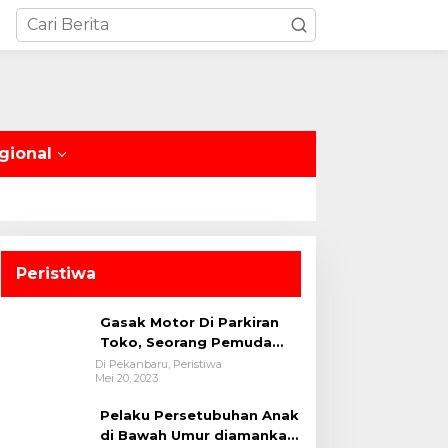
gional
Peristiwa
Gasak Motor Di Parkiran
Toko, Seorang Pemuda
Diamankan Polsek Bukit
Di Pekanbaru, Peristiwa
Mei 20, 2023
Raya
Pelaku Persetubuhan Anak
di Bawah Umur diamankan