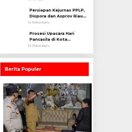
0313/KPR Tahun 2024) ?
Persiapan Kejurnas PPLP,
Dispora dan Asprov Riau
Tinjau Kelayakan Rumput
Di Pekanbaru
Lapangan Sepakbola
Prosesi Upacara Hari
Pancasila di Kota
Pekanbaru Tetap Khidmat
Di Pekanbaru
Walau Dalam Ruangan
Berita Populer