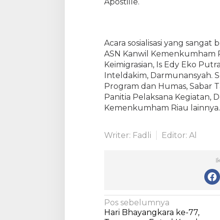
Apostille.
s
i
A
p
Acara sosialisasi yang sangat
o
ASN Kanwil Kemenkumham Ria
s
t
Keimigrasian, Is Edy Eko Putr
i
Inteldakim, Darmunansyah. Se
l
Program dan Humas, Sabar Ta
l
Panitia Pelaksana Kegiatan, D
e
Kemenkumham Riau lainnya.
Writer: Fadli
Editor: Al
I
N
Pos sebelumnya
Hari Bhayangkara ke-77,
a