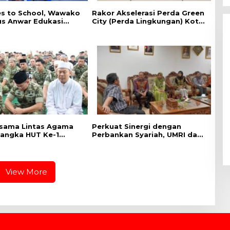
es to School, ‎Wawako
Rakor Akselerasi Perda Green
us Anwar Edukasi
City (Perda Lingkungan) Kota
han HIV/AIDS di
Pekanbaru Bersama Dinas
n Pelajar
Lingkungan Hidup Kota
Pekanbaru dan Tim Pakar
sama Lintas Agama
Perkuat Sinergi dengan
angka HUT Ke-1
Perbankan Syariah, UMRI dan
IX Tuanku Tambusai
Bank Syariah Nasional Jajaki
Kerja Sama Pembiayaan
untuk Pegawai
View More