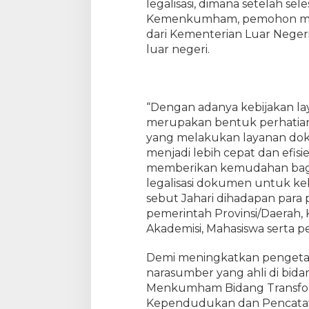
legalisasi, dimana setelah sel
l
K
Kemenkumham, pemohon masi
e
dari Kementerian Luar Neger
m
luar negeri.
e
n
k
u
“Dengan adanya kebijakan layan
m
merupakan bentuk perhatian
h
yang melakukan layanan dok
a
menjadi lebih cepat dan efisie
m
memberikan kemudahan bag
R
legalisasi dokumen untuk kebu
i
a
sebut Jahari dihadapan para p
u
pemerintah Provinsi/Daerah,
S
Akademisi, Mahasiswa serta pe
o
s
Demi meningkatkan pengetah
i
narasumber yang ahli di bidan
a
Menkumham Bidang Transformas
l
Kependudukan dan Pencatata
i