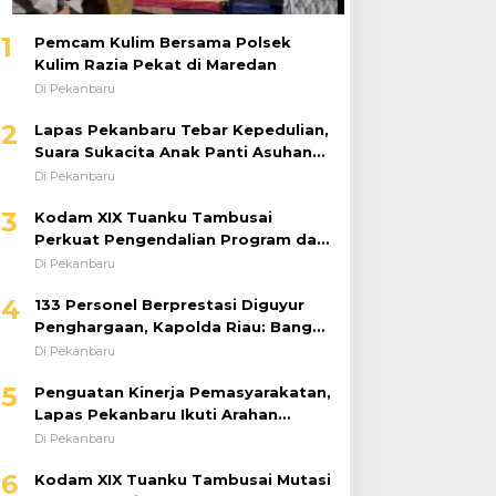
1
Pemcam Kulim Bersama Polsek
Kulim Razia Pekat di Maredan
Di Pekanbaru
2
Lapas Pekanbaru Tebar Kepedulian,
Suara Sukacita Anak Panti Asuhan
Kemuliaan Iringi Bantuan Sosial
Di Pekanbaru
3
Kodam XIX Tuanku Tambusai
Perkuat Pengendalian Program dan
Implementasi Doktrin TNI AD
Di Pekanbaru
4
133 Personel Berprestasi Diguyur
Penghargaan, Kapolda Riau: Bangun
Kepercayaan Publik dengan Karya
Di Pekanbaru
Nyata
5
Penguatan Kinerja Pemasyarakatan,
Lapas Pekanbaru Ikuti Arahan
Dirjenpas Secara Virtual
Di Pekanbaru
6
Kodam XIX Tuanku Tambusai Mutasi