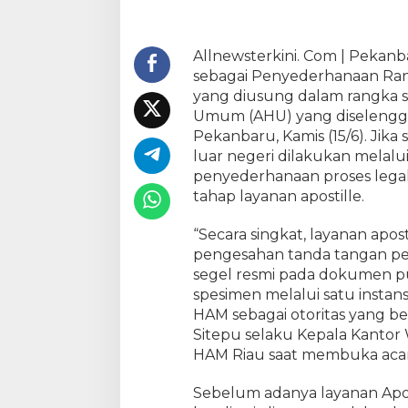
a
n
R
Allnewsterkini. Com | Pekanba
a
sebagai Penyederhanaan Rant
n
yang diusung dalam rangka so
t
Umum (AHU) yang diselengga
a
Pekanbaru, Kamis (15/6). Jik
i
luar negeri dilakukan melalui
B
penyederhanaan proses legal
i
r
tahap layanan apostille.
o
k
“Secara singkat, layanan apos
r
pengesahan tanda tangan pe
a
segel resmi pada dokumen p
s
spesimen melalui satu insta
i
HAM sebagai otoritas yang b
K
Sitepu selaku Kepala Kanto
a
HAM Riau saat membuka acar
n
w
Sebelum adanya layanan Apost
i