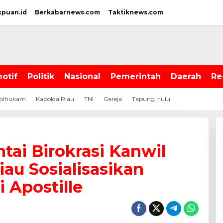
kpuan.id
Berkabarnews.com
Taktiknews.com
otif
Politik
Nasional
Pemerintah
Daerah
Re
olhukam
Kapolda Riau
TNI
Gereja
Tapung Hulu
ai Birokrasi Kanwil
u Sosialisasikan
 Apostille