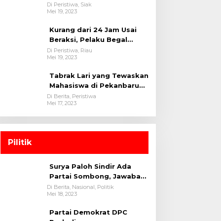
oleh tim Opsnal Polsek
Di Peristiwa, Siak
Mei 19, 2023
Tualang-Polres Siak-Polda
Riau
Kurang dari 24 Jam Usai
Beraksi, Pelaku Begal
Berhasil Di Bekuk
Di Peristiwa, Riau
Mei 19, 2023
Satreskrim Polres
Kuansing
Tabrak Lari yang Tewaskan
Mahasiswa di Pekanbaru
Ditangkap Polisi
Di Berita, Peristiwa
Mei 17, 2023
Pilitik
Surya Paloh Sindir Ada
Partai Sombong, Jawaban
Megawati
Di Berita, Nasional, Politik
Mei 18, 2023
Partai Demokrat DPC