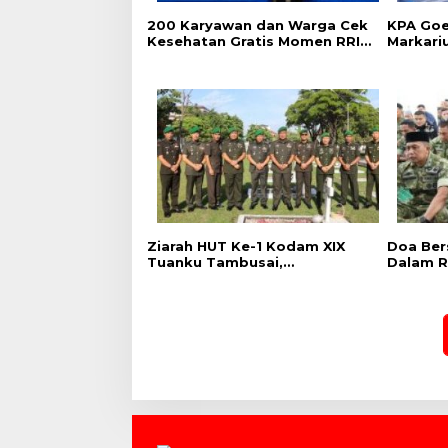
‎200 Karyawan dan Warga Cek
‎KPA Go
Kesehatan Gratis Momen RRI
Markari
Fest 2026 RRI Pekanbaru
Pencega
Kalanga
Ziarah HUT Ke-1 Kodam XIX
Doa Ber
Tuanku Tambusai,
Dalam R
Penghormatan kepada
Kodam X
Pahlawan Berlangsung
Khidmat