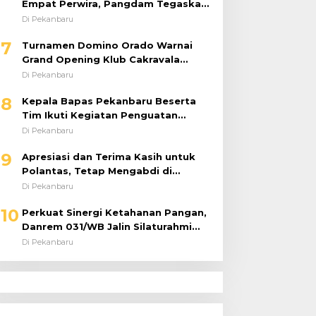
Empat Perwira, Pangdam Tegaskan
Regenerasi untuk Perkuat Kinerja
Di Pekanbaru
Satuan
7
Turnamen Domino Orado Warnai
Grand Opening Klub Cakravala
Pekanbaru
Di Pekanbaru
8
Kepala Bapas Pekanbaru Beserta
Tim Ikuti Kegiatan Penguatan
Tugas dan Fungsi serta Paparan
Di Pekanbaru
Penempatan WBP ke Lapas Terbuka
9
Apresiasi dan Terima Kasih untuk
Polantas, Tetap Mengabdi di
Tengah Guyuran Hujan
Di Pekanbaru
10
Perkuat Sinergi Ketahanan Pangan,
Danrem 031/WB Jalin Silaturahmi
dengan Pimwil Bulog Riau dan Kepri
Di Pekanbaru