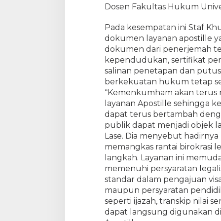
Dosen Fakultas Hukum Univers
s
a
Pada kesempatan ini Staf Kh
s
dokumen layanan apostille 
i
k
dokumen dari penerjemah 
a
kependudukan, sertifikat pen
n
salinan penetapan dan putus
L
berkekuatan hukum tetap seb
a
“Kemenkumham akan terus m
y
layanan Apostille sehingga 
a
dapat terus bertambah deng
n
publik dapat menjadi objek la
a
Lase. Dia menyebut hadirnya
n
memangkas rantai birokrasi l
L
e
langkah. Layanan ini memud
g
memenuhi persyaratan legali
a
standar dalam pengajuan vis
l
maupun persyaratan pendidik
i
seperti ijazah, transkip nilai
s
dapat langsung digunakan di
a