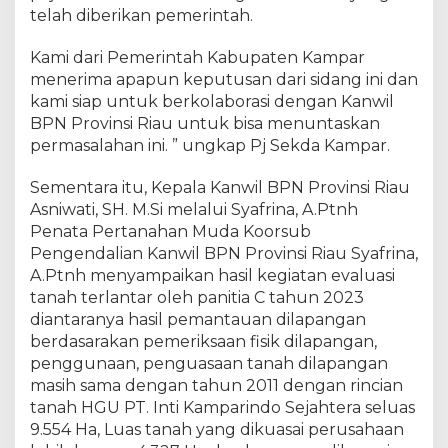
,
telah diberikan pemerintah.
K
i
Kami dari Pemerintah Kabupaten Kampar
t
menerima apapun keputusan dari sidang ini dan
a
kami siap untuk berkolaborasi dengan Kanwil
S
BPN Provinsi Riau untuk bisa menuntaskan
i
permasalahan ini. ” ungkap Pj Sekda Kampar.
a
p
Sementara itu, Kepala Kanwil BPN Provinsi Riau
B
Asniwati, SH. M.Si melalui Syafrina, A.Ptnh
e
Penata Pertanahan Muda Koorsub
r
Pengendalian Kanwil BPN Provinsi Riau Syafrina,
k
o
A.Ptnh menyampaikan hasil kegiatan evaluasi
l
tanah terlantar oleh panitia C tahun 2023
a
diantaranya hasil pemantauan dilapangan
b
berdasarakan pemeriksaan fisik dilapangan,
o
penggunaan, penguasaan tanah dilapangan
r
masih sama dengan tahun 2011 dengan rincian
a
tanah HGU PT. Inti Kamparindo Sejahtera seluas
s
9.554 Ha, Luas tanah yang dikuasai perusahaan
i