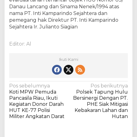
L
Danau Lancang dan Sinama Nenek/1994 atas
a
nama PT. Inti Kamparindo Sejahtera dan
h
pemegang hak Direktur PT. Inti Kamparindo
a
Sejahtera Ir. Julianto Siagian
n
Editor: Al
Ikuti Kami
N
Pos sebelumnya
Pos berikutnya
Koti MPW Pemuda
Polsek Tapung Hulu
a
Pancasila Riau, Ikuti
Bersinergi Dengan PT.
v
Kegiatan Donor Darah
PHE Siak Mitigasi
HUT KE-77 Polisi
Kebakaran Lahan dan
i
Militer Angkatan Darat
Hutan
g
a