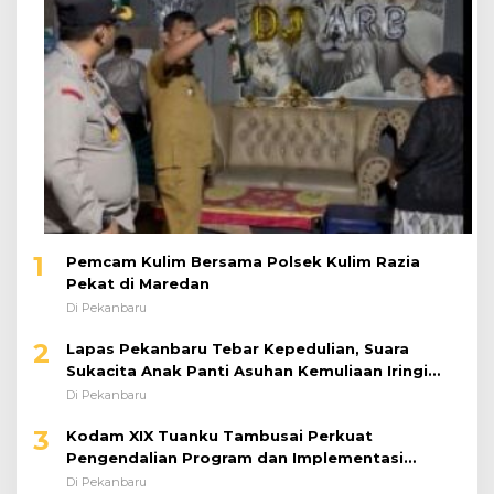
1
Pemcam Kulim Bersama Polsek Kulim Razia
Pekat di Maredan
Di Pekanbaru
2
Lapas Pekanbaru Tebar Kepedulian, Suara
Sukacita Anak Panti Asuhan Kemuliaan Iringi
Bantuan Sosial
Di Pekanbaru
3
Kodam XIX Tuanku Tambusai Perkuat
Pengendalian Program dan Implementasi
Doktrin TNI AD
Di Pekanbaru