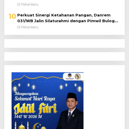
Di Pekanbaru
10
Perkuat Sinergi Ketahanan Pangan, Danrem
031/WB Jalin Silaturahmi dengan Pimwil Bulog
Riau dan Kepri
Di Pekanbaru