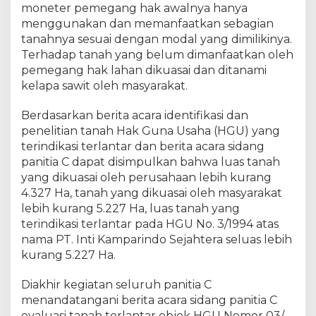
moneter pemegang hak awalnya hanya
k
menggunakan dan memanfaatkan sebagian
T
tanahnya sesuai dengan modal yang dimilikinya.
u
Terhadap tanah yang belum dimanfaatkan oleh
n
t
pemegang hak lahan dikuasai dan ditanami
a
kelapa sawit oleh masyarakat.
s
k
Berdasarkan berita acara identifikasi dan
a
penelitian tanah Hak Guna Usaha (HGU) yang
n
terindikasi terlantar dan berita acara sidang
P
panitia C dapat disimpulkan bahwa luas tanah
e
yang dikuasai oleh perusahaan lebih kurang
r
4.327 Ha, tanah yang dikuasai oleh masyarakat
m
lebih kurang 5.227 Ha, luas tanah yang
a
terindikasi terlantar pada HGU No. 3/1994 atas
s
a
nama PT. Inti Kamparindo Sejahtera seluas lebih
l
kurang 5.227 Ha.
a
h
Diakhir kegiatan seluruh panitia C
a
menandatangani berita acara sidang panitia C
n
evaluasi tanah terlantar objek HGU Nomor 03/