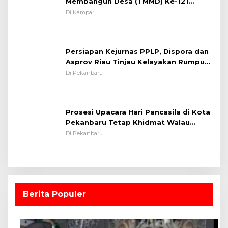
Membangun Desa (TMMD) Ke-121
Kodim 0313/KPR Tahun 2024) ?
Di Kampar
Persiapan Kejurnas PPLP, Dispora dan
Asprov Riau Tinjau Kelayakan Rumput
Lapangan Sepakbola
Di Pekanbaru
Prosesi Upacara Hari Pancasila di Kota
Pekanbaru Tetap Khidmat Walau
Dalam Ruangan
Di Pekanbaru
Berita Populer