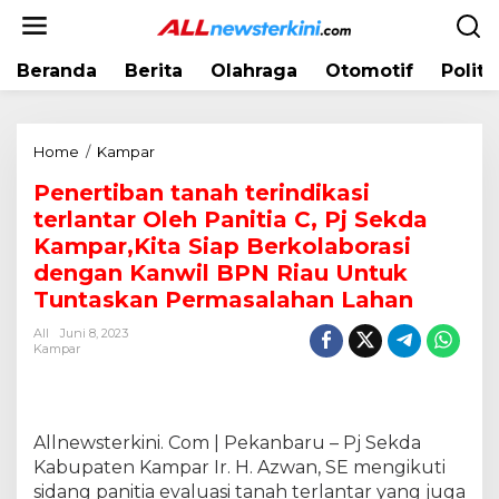
L
e
w
Beranda
Berita
Olahraga
Otomotif
Politi
a
t
i
k
Home
/
Kampar
P
e
e
k
Penertiban tanah terindikasi
n
o
terlantar Oleh Panitia C, Pj Sekda
e
n
r
Kampar,Kita Siap Berkolaborasi
t
t
dengan Kanwil BPN Riau Untuk
e
i
Tuntaskan Permasalahan Lahan
n
b
a
All
Juni 8, 2023
Kampar
n
t
a
n
Allnewsterkini. Com | Pekanbaru – Pj Sekda
a
h
Kabupaten Kampar Ir. H. Azwan, SE mengikuti
t
sidang panitia evaluasi tanah terlantar yang juga