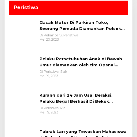
Peristiwa
Gasak Motor Di Parkiran Toko,
Seorang Pemuda Diamankan Polsek
Bukit Raya
Di Pekanbaru, Peristiwa
Mei 20, 2023
Pelaku Persetubuhan Anak di Bawah
Umur diamankan oleh tim Opsnal
Polsek Tualang-Polres Siak-Polda Riau
Di Peristiwa, Siak
Mei 19, 2023
Kurang dari 24 Jam Usai Beraksi,
Pelaku Begal Berhasil Di Bekuk
Satreskrim Polres Kuansing
Di Peristiwa, Riau
Mei 19, 2023
Tabrak Lari yang Tewaskan Mahasiswa