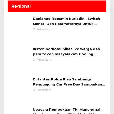
Regional
Danlanud Roesmin Nurjadin : Switch
Mental Dan Parameternya Untuk
Melaksanakan ✈
Di Pekanbaru
Insten berkomunikasi ke warga dan
para tokoh masyarakat. Cooling
System OMP LK ²024 Polsek Rumbai,
Di Pekanbaru
Kapolsek Iptu SAID ; Tekankan
Pentingnya Memelihara dan Menjaga
Situasi Kondusif
Dirlantas Polda Riau Sambangi
Pengunjung Car Free Day Sampaikan
Pesan Edukasi Kamtibmas &
Di Pekanbaru
Kamseltibcarlantas
Upacara Pembukaan TNI Manunggal