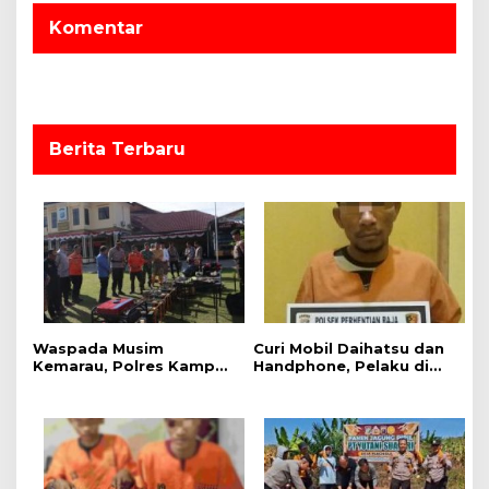
s
Komentar
i
p
o
s
Berita Terbaru
Waspada Musim
Curi Mobil Daihatsu dan
Kemarau, Polres Kampar
Handphone, Pelaku di
Gelar Apel
Tangkap Polsek
Kesiapsiagaan Tangani
Perhentian Raja
Karhutla