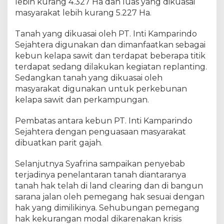
lebih kurang 4.327 Ha dan luas yang dikuasai
d
masyarakat lebih kurang 5.227 Ha.
e
n
g
Tanah yang dikuasai oleh PT. Inti Kamparindo
a
Sejahtera digunakan dan dimanfaatkan sebagai
n
kebun kelapa sawit dan terdapat beberapa titik
K
terdapat sedang dilakukan kegiatan replanting.
a
Sedangkan tanah yang dikuasai oleh
n
masyarakat digunakan untuk perkebunan
w
kelapa sawit dan perkampungan.
i
l
Pembatas antara kebun PT. Inti Kamparindo
B
Sejahtera dengan penguasaan masyarakat
P
dibuatkan parit gajah.
N
R
i
Selanjutnya Syafrina sampaikan penyebab
a
terjadinya penelantaran tanah diantaranya
u
tanah hak telah di land clearing dan di bangun
U
sarana jalan oleh pemegang hak sesuai dengan
n
hak yang dimilikinya. Sehubungan pemegang
t
hak kekurangan modal dikarenakan krisis
u