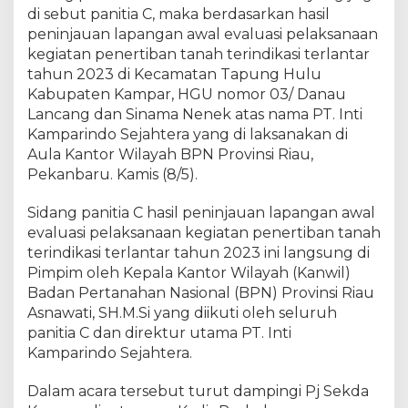
e
di sebut panitia C, maka berdasarkan hasil
r
peninjauan lapangan awal evaluasi pelaksanaan
i
kegiatan penertiban tanah terindikasi terlantar
n
tahun 2023 di Kecamatan Tapung Hulu
d
Kabupaten Kampar, HGU nomor 03/ Danau
i
Lancang dan Sinama Nenek atas nama PT. Inti
k
Kamparindo Sejahtera yang di laksanakan di
a
Aula Kantor Wilayah BPN Provinsi Riau,
s
i
Pekanbaru. Kamis (8/5).
t
e
Sidang panitia C hasil peninjauan lapangan awal
r
evaluasi pelaksanaan kegiatan penertiban tanah
l
terindikasi terlantar tahun 2023 ini langsung di
a
Pimpim oleh Kepala Kantor Wilayah (Kanwil)
n
Badan Pertanahan Nasional (BPN) Provinsi Riau
t
Asnawati, SH.M.Si yang diikuti oleh seluruh
a
panitia C dan direktur utama PT. Inti
r
Kamparindo Sejahtera.
O
l
Dalam acara tersebut turut dampingi Pj Sekda
e