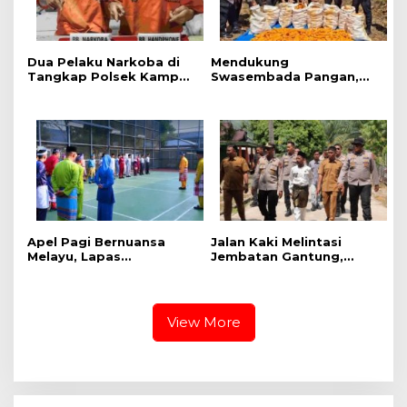
Dua Pelaku Narkoba di
Mendukung
Tangkap Polsek Kampar
Swasembada Pangan,
Kiri, Sita 12.07 Gram
Polsek Kampar Kiri Hilir
Sabu-sabu
Pantau Panen Jagung di
Lahan PT Yutani Suadiri
Apel Pagi Bernuansa
Jalan Kaki Melintasi
Melayu, Lapas
Jembatan Gantung,
Bangkinang Bangun
Kapolres Kampar Cek
Semangat Kebersamaan
Kesiapan Lokasi
Sambut HUT RI dan HUT
Ekspedisi Merah Putih
Provinsi Riau
Presisi
View More