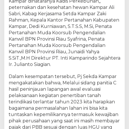
h
Kampar dinataranya Kadis Perkebunan,,
P
peternakan dan kesehatan hewan Kampar Ali
a
Sabri, Kabag Kerjasama Setda Kampar Zaki
n
Rahman, Kepala Kantor Pertanahan Kabupaten
i
Kampar, Dedi Kurniawan, S.T.S.S, M.Si, Penata
t
Pertanahan Muda Koorsub Pengendalian
i
Kanwil BPN Provinsi Riau Syafrina, Penata
a
Pertanahan Muda Koorsub Pengendalian
C
Kanwil BPN Provinsi Riau, Junaidi Yahya
,
S.SiT.,M.H Direktur PT. Inti Kamparindo Sejahtera
P
j
Ir. Julianto Siagian.
S
e
Dalam kesempatan tersebut, Pj Sekda Kampar
k
mengakatakan bahwa, Melalui sidang panitia C
d
hasil peninjauan lapangan awal evaluasi
a
pelaksanaan kegiatan penertiban tanah
K
terindikasi terlantar tahun 2023 kita harapkan
a
bagaimana permasalahan lahan ini bisa kita
m
tuntaskan kepemilikannya termasuk kewajiban
p
pihak perusahaan yang saat ini masih membayar
a
pajak dari PBB sesuai dengan luas HGU yang
r