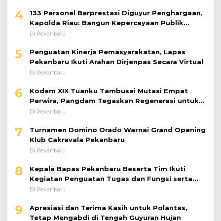
4
133 Personel Berprestasi Diguyur Penghargaan,
Kapolda Riau: Bangun Kepercayaan Publik
dengan Karya Nyata
Di Pekanbaru
5
Penguatan Kinerja Pemasyarakatan, Lapas
Pekanbaru Ikuti Arahan Dirjenpas Secara Virtual
Di Pekanbaru
6
Kodam XIX Tuanku Tambusai Mutasi Empat
Perwira, Pangdam Tegaskan Regenerasi untuk
Perkuat Kinerja Satuan
Di Pekanbaru
7
Turnamen Domino Orado Warnai Grand Opening
Klub Cakravala Pekanbaru
Di Pekanbaru
8
Kepala Bapas Pekanbaru Beserta Tim Ikuti
Kegiatan Penguatan Tugas dan Fungsi serta
Paparan Penempatan WBP ke Lapas Terbuka
Di Pekanbaru
9
Apresiasi dan Terima Kasih untuk Polantas,
Tetap Mengabdi di Tengah Guyuran Hujan